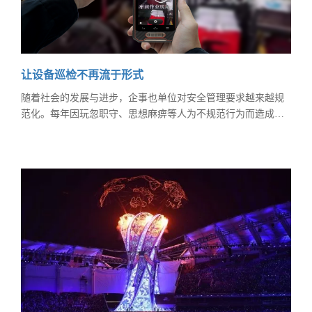
让设备巡检不再流于形式
随着社会的发展与进步，企事也单位对安全管理要求越来越规
范化。每年因玩忽职守、思想麻痹等人为不规范行为而造成的
安全事故比例占80%以上，因此规范巡检制度流程，科学的巡
检管理，对巡检人员进行有效的监督管理，无疑是消除各种安
全隐患的有力措施。设备的巡检范围很广，几乎所有的基础建
设的行业都需要做设备的巡检，比如电力、化工、通信、农业
等等，保证基础设备的正常运行，是所有巡检工作的重要内
容。 巡检的目的