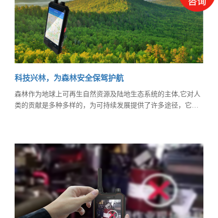
科技兴林，为森林安全保驾护航
森林作为地球上可再生自然资源及陆地生态系统的主体,它对人
类的贡献是多种多样的，为可持续发展提供了许多途径，它不
仅是涵养水源保存水土的绿色水库，天然的空气净化器，众多
野生动物的家园，同时也为人类提供了各种木材和经济植物，
是经济增长的重要驱动力，在人类的生存和发展的历史中起着
不可替代的作用，因此，保护好森林资源是一项重要的使命。
近年来，因火灾、病虫害、违规砍伐占用森林资源等因素，森
林资源正在一步步