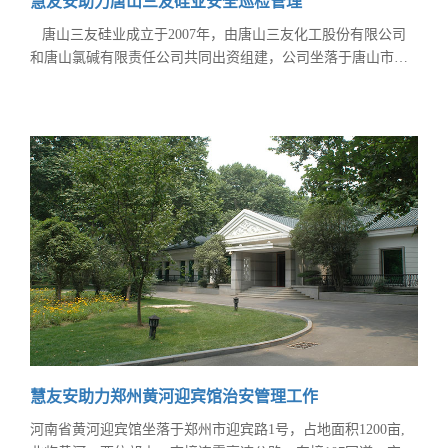
慧友安助力唐山三友硅业安全巡检管理
唐山三友硅业成立于2007年，由唐山三友化工股份有限公司
和唐山氯碱有限责任公司共同出资组建，公司坐落于唐山市南
堡经济技术开发区，东邻曹妃甸，西靠天津港区，处于环渤海
经济开发带，交通便利。唐山三友集团的兴盛发展，实现了纯
碱、化工、化纤、纺织等多种行业的优化组合。 有机硅属技
术密集、资本密集、高附加值产业，下游产品近万种，广
慧友安助力郑州黄河迎宾馆治安管理工作
河南省黄河迎宾馆坐落于郑州市迎宾路1号，占地面积1200亩,