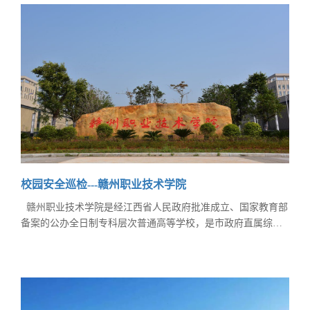
公司位于濮阳市化工产业集聚区内，占地面积404.25亩，河南
省政府列为“2018年度河南省重点建设项目&
校园安全巡检---赣州职业技术学院
赣州职业技术学院是经江西省人民政府批准成立、国家教育部
备案的公办全日制专科层次普通高等学校，是市政府直属综合
性高职院校。 近期以来，校园安全事件频发，如何防范和阻
止此类事件，成为学校管理者工作中的重中之重。因此赣州职
业技术学院采用深圳市慧友安技术有限公司研发的一套智慧云
巡检系统来保障校园安全。 慧友安公司针对校园安全研发的
一套智慧云巡检系统，已经