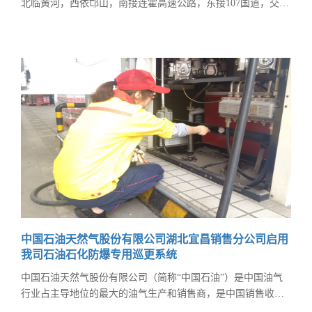
北临黄河，西依邙山，南接连霍高速公路，东接107国道，交通
十分便利。宾馆前身为中共省委第三招待所，有直升飞机停机
坪和铁路专用线，曾接待过毛泽东、朱德、邓小平、胡耀邦等
党和国家领导人和一些外国政要、高级代表团，有过辉煌的历
史，夙有河南“国宾馆”之誉。院内法桐环绕，水杉成林，松柏
成荫，香竹飘逸，桂树流韵，环境优美、景色怡人，绿地覆盖
面积达到92%以上
中国石油天然气股份有限公司湖北宜昌销售分公司启用
我司石油石化防爆专用巡更系统
中国石油天然气股份有限公司（简称“中国石油”）是中国油气
行业占主导地位的最大的油气生产和销售商，是中国销售收入
最大的公司之一，也是世界最大的石油公司之一。