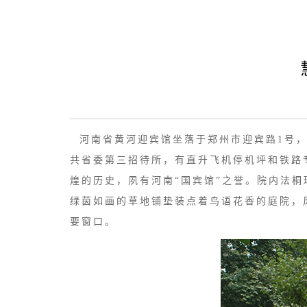
河南省黄河迎宾馆坐落于郑州市迎宾路1号，占
共省委第三招待所，有直升飞机停机坪和铁路
煌的历史，夙有河南“国宾馆”之誉。院内法
绿茵如画的草地铺垫装点着鸟语花香的庭院，
要窗口。