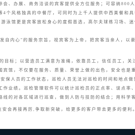
参会、办展、商务洽谈的宾客提供全方位服务；可容纳800
等4个风格独具的中餐厅，可同时为上千人提供中西美餐和具
温泉游泳馆更是宾客放松身心的度假首选，高尔夫球练习场、
发自内心”的服务宗旨，视宾客为上帝，把宾客当亲人，以
的目标；以营造员工满意为准绳，依靠员工，信任员工，关
国宾馆，不仅要在服务、质量、荣誉上做的出色，安全也是重
监督安保人员的工作状态，巡检人员无法对巡检的时间和地点
工作业绩。巡检管理软件可以统计巡检员的正点率、误点率
路线的对各区域进行巡查，做到人防与技防的结合；用科学
安会再接再厉,争取新突破，给更多的客户带去更多的便利