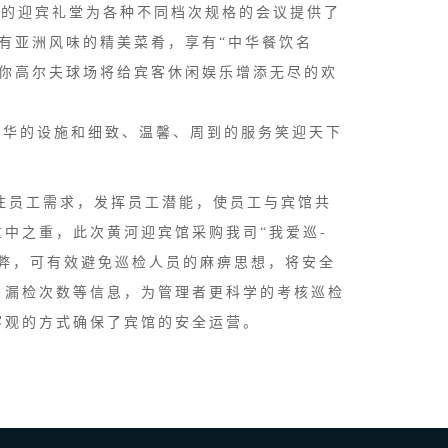
人的迎宾礼堂为各种不同档次规格的会议提供了
有亚洲风味的精美菜肴，享有“中华餐饮名
迷你高尔夫球场将给宾客休闲娱乐增添无尽的欢
豪华的设施和细致、温馨、周到的服务笑迎天下
注员工需求，发挥员工潜能，使员工与宾馆共
中之重，此次黄河迎宾馆采购我司“我爱巡-
做弊，可有效避免巡检人员的麻痹思想，将安全
、漏检次数等信息，为管理者更科学的考核巡检
客观的方式确保了宾馆的安全运营。
。