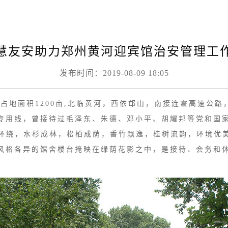
慧友安助力郑州黄河迎宾馆治安管理工
发布时间：2019-08-09 18:05
地面积1200亩,北临黄河，西依邙山，南接连霍高速公路
专用线，曾接待过毛泽东、朱德、邓小平、胡耀邦等党和国
桐环绕，水杉成林，松柏成荫，香竹飘逸，桂树流韵，环境优美
风格各异的馆舍楼台掩映在绿荫花影之中，是接待、会务和